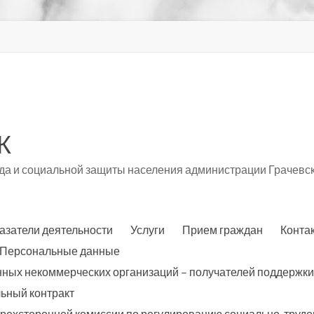
К
а и социальной защиты населения администрации Грачевск
азатели деятельности
Услуги
Прием граждан
Конта
Персональные данные
нных некоммерческих организаций – получателей поддержки
ьный контракт
трехсторонней комиссии по регулированию социально-трудо