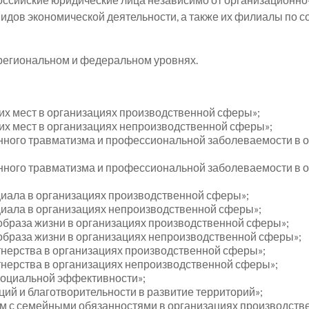
идов экономической деятельности, а также их филиалы по 
 региональном и федеральном уровнях.
чих мест в организациях производственной сферы»;
чих мест в организациях непроизводственной сферы»;
нного травматизма и профессиональной заболеваемости в 
нного травматизма и профессиональной заболеваемости в 
циала в организациях производственной сферы»;
циала в организациях непроизводственной сферы»;
образа жизни в организациях производственной сферы»;
образа жизни в организациях непроизводственной сферы»;
тнерства в организациях производственной сферы»;
тнерства в организациях непроизводственной сферы»;
социальной эффективности»;
ций и благотворительности в развитие территорий»;
ам с семейными обязанностями в организациях производств