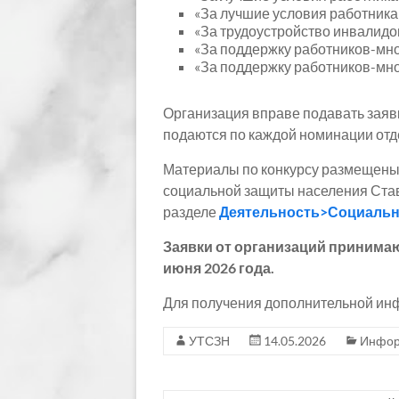
«За лучшие условия работник
«За трудоустройство инвалидо
«За поддержку работников-мно
«За поддержку работников-мно
Организация вправе подавать заявк
подаются по каждой номинации отде
Материалы по конкурсу размещены 
социальной защиты населения Став
разделе
Деятельность>Социальн
Заявки от организаций принима
июня 2026 года.
Для получения дополнительной инфо
УТСЗН
14.05.2026
Инфор