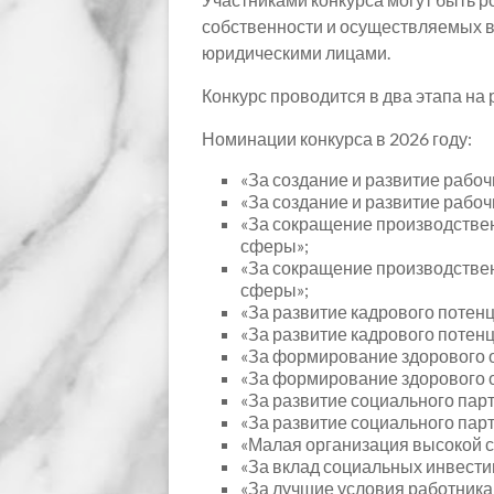
собственности и осуществляемых в
юридическими лицами.
Конкурс проводится в два этапа на
Номинации конкурса в 2026 году:
«За создание и развитие рабо
«За создание и развитие рабо
«За сокращение производстве
сферы»;
«За сокращение производстве
сферы»;
«За развитие кадрового потен
«За развитие кадрового потен
«За формирование здорового 
«За формирование здорового 
«За развитие социального пар
«За развитие социального пар
«Малая организация высокой 
«За вклад социальных инвести
«За лучшие условия работник