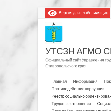
Перейти
Версия для слабовидящих
к
содержимому
УТСЗН АГМО С
Официальный сайт Управления труд
Ставропольского края
Главная
Информация
Пок
Противодействие коррупции
Реестр социально ориентирова
Трудовые отношения
Социал
План работы территориальной 