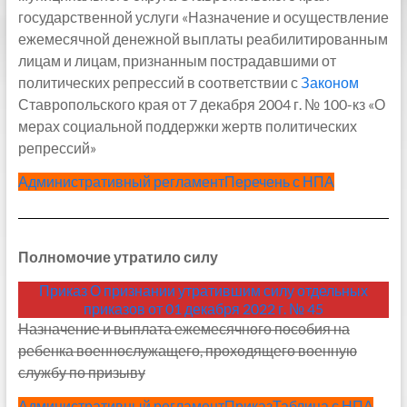
государственной услуги «Назначение и осуществление
ежемесячной денежной выплаты реабилитированным
лицам и лицам, признанным пострадавшими от
политических репрессий в соответствии с
Законом
Ставропольского края от 7 декабря 2004 г. № 100-кз «О
мерах социальной поддержки жертв политических
репрессий»
Административный регламент
Перечень с НПА
Полномочие утратило силу
Приказ О признании утратившим силу отдельных
приказов от 01 декабря 2022 г. № 45
Назначение и выплата ежемесячного пособия на
ребенка военнослужащего, проходящего военную
службу по призыву
Административный регламент
Приказ
Таблица с НПА