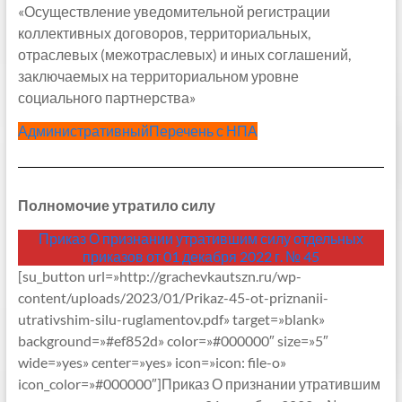
«Осуществление уведомительной регистрации
коллективных договоров, территориальных,
отраслевых (межотраслевых) и иных соглашений,
заключаемых на территориальном уровне
социального партнерства»
Административный
Перечень с НПА
Полномочие утратило силу
Приказ О признании утратившим силу отдельных
приказов от 01 декабря 2022 г. № 45
[su_button url=»http://grachevkautszn.ru/wp-
content/uploads/2023/01/Prikaz-45-ot-priznanii-
utrativshim-silu-ruglamentov.pdf» target=»blank»
background=»#ef852d» color=»#000000″ size=»5″
wide=»yes» center=»yes» icon=»icon: file-o»
icon_color=»#000000″]Приказ О признании утратившим