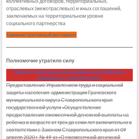
коллективных договоров, территориальных,
отраслевых (межотраслевых) и иных соглашений,
заключаемых на территориальном уровне
социального партнерства
Административный регламент
Полномочие утратило силу
Приказ о признании утратившим силу отдельных
приказов от 14.04.2023 № 19
Предоставление Управлением труда и социальной
защиты населения администрации Грачевского
муниципального округа Ставропольского края
государственной услуги «Осуществление
предоставления ежемесячной денежной выплаты на
ребенка в возрасте от трех до семи лет включительно в
соответствии с Законом Ставропольского края от 09
апреля 2020 г. № 49-кз «О ежемесячной денежной