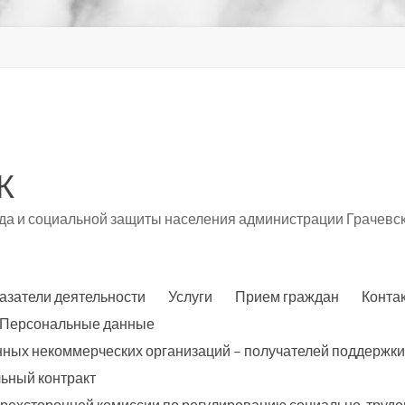
К
а и социальной защиты населения администрации Грачевск
азатели деятельности
Услуги
Прием граждан
Конта
Персональные данные
нных некоммерческих организаций – получателей поддержки
ьный контракт
трехсторонней комиссии по регулированию социально-трудо