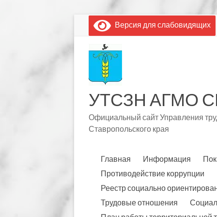
Перейти
Версия для слабовидящих
к
содержимому
УТСЗН АГМО С
Официальный сайт Управления труд
Ставропольского края
Главная
Информация
Пок
Противодействие коррупции
Реестр социально ориентирова
Трудовые отношения
Социал
План работы территориальной 