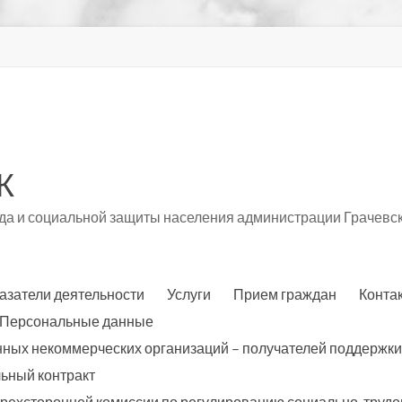
К
а и социальной защиты населения администрации Грачевск
азатели деятельности
Услуги
Прием граждан
Конта
Персональные данные
нных некоммерческих организаций – получателей поддержки
ьный контракт
трехсторонней комиссии по регулированию социально-трудо