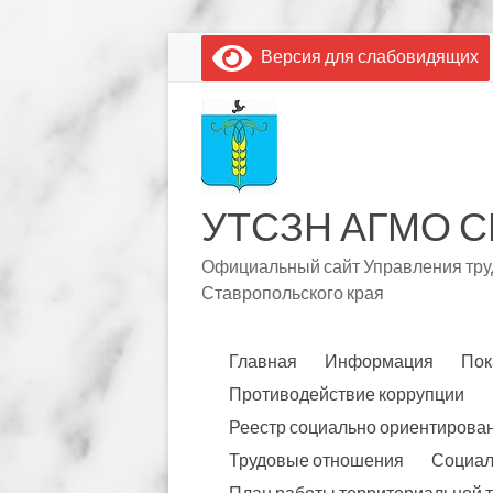
Перейти
Версия для слабовидящих
к
содержимому
УТСЗН АГМО С
Официальный сайт Управления труд
Ставропольского края
Главная
Информация
Пок
Противодействие коррупции
Реестр социально ориентирова
Трудовые отношения
Социал
План работы территориальной 