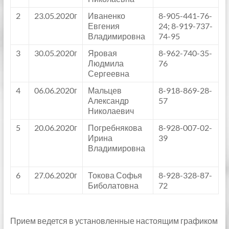
2
23.05.2020г
Иваненко
8-905-441-76-
Евгения
24; 8-919-737-
Владимировна
74-95
3
30.05.2020г
Яровая
8-962-740-35-
Людмила
76
Сергеевна
4
06.06.2020г
Мальцев
8-918-869-28-
Александр
57
Николаевич
5
20.06.2020г
Погребнякова
8-928-007-02-
Ирина
39
Владимировна
6
27.06.2020г
Токова Софья
8-928-328-87-
Биболатовна
72
Прием ведется в установленные настоящим графиком