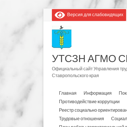
Перейти
Версия для слабовидящих
к
содержимому
УТСЗН АГМО С
Официальный сайт Управления труд
Ставропольского края
Главная
Информация
Пок
Противодействие коррупции
Реестр социально ориентирова
Трудовые отношения
Социал
План работы территориальной 