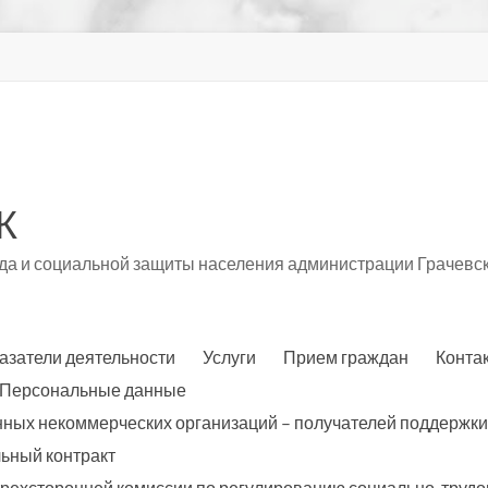
К
а и социальной защиты населения администрации Грачевск
азатели деятельности
Услуги
Прием граждан
Конта
Персональные данные
нных некоммерческих организаций – получателей поддержки
ьный контракт
трехсторонней комиссии по регулированию социально-трудо