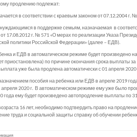
скому продлению подлежат:
ачается в соответствии с краевым законом от 07.12.2004 г. №
нуждающимся в поддержке семьям, назначаемая в соответс
т 17.08.2012 г. № 571 «О мерах по реализации Указа Презид
кой политики Российской Федерации» (далее – ЕДВ).
енка и ЕДВ в автоматическом режиме будет произведено на 
 приостановлена) по причине окончания срока выплаты за пе
 выплата уже была продлена автоматически с 01 апреля 2020 г
назначением пособия на ребенка или ЕДВ в апреле 2019 года
01 апреля 2020 г. В автоматическом режиме ему уже было п
20 года ему будет произведено автопродление выплаты по 31.
возраста 16 лет, необходимо подтвердить право на продлени
ление труда и социальной защиты справку об обучении ребе
мация