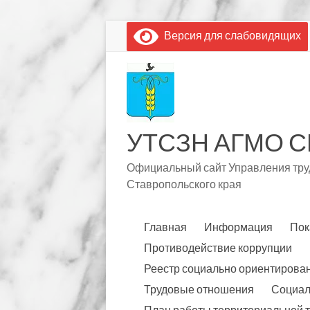
Перейти
Версия для слабовидящих
к
содержимому
УТСЗН АГМО С
Официальный сайт Управления труд
Ставропольского края
Главная
Информация
Пок
Противодействие коррупции
Реестр социально ориентирова
Трудовые отношения
Социал
План работы территориальной 