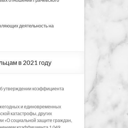
вляющих деятельность на
цам в 2021 году
«Об утверждении коэффициента
ежегодных и единовременных
кой катастрофы, других
и «О социальной защите граждан,
нением коэффициента 1,049.