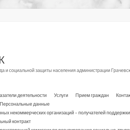
К
а и социальной защиты населения администрации Грачевск
азатели деятельности
Услуги
Прием граждан
Конта
Персональные данные
нных некоммерческих организаций – получателей поддержки
ьный контракт
трехсторонней комиссии по регулированию социально-трудо