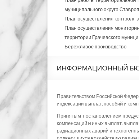
муниципального округа Ставропо
План осуществления контроля з
План осуществления мониторинг
территории Грачевского муницип
Бережливое производство
ИНФОРМАЦИОННЫЙ БЮЛЛЕ
Правительством Российской Федер
индексации выплат, пособий и комп
Принятым постановлением предусм
компенсаций и иных выплат, выпл
радиационных аварий и техногенны
подвергшихся воздействию радиац