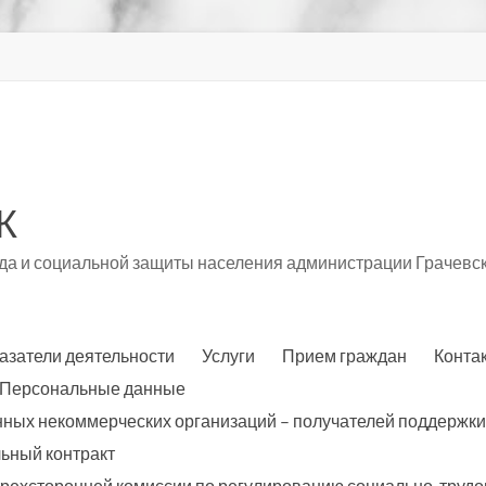
К
а и социальной защиты населения администрации Грачевск
азатели деятельности
Услуги
Прием граждан
Конта
Персональные данные
нных некоммерческих организаций – получателей поддержки
ьный контракт
трехсторонней комиссии по регулированию социально-трудо