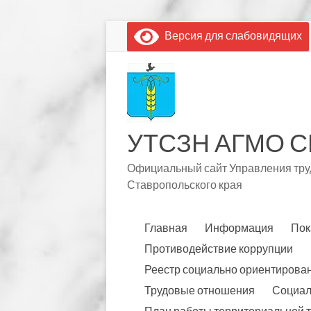
Перейти
Версия для слабовидящих
к
содержимому
УТСЗН АГМО С
Официальный сайт Управления труд
Ставропольского края
Главная
Информация
Пок
Противодействие коррупции
Реестр социально ориентирова
Трудовые отношения
Социал
План работы территориальной 