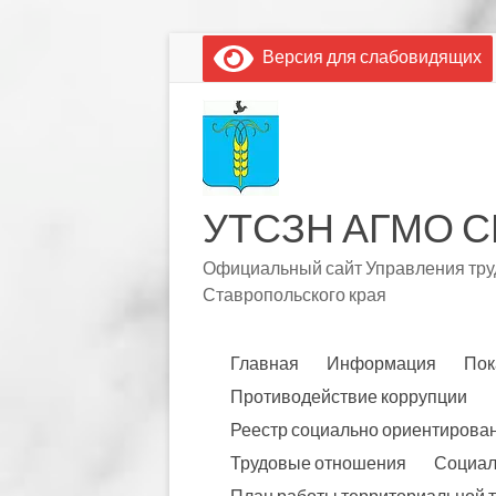
Перейти
Версия для слабовидящих
к
содержимому
УТСЗН АГМО С
Официальный сайт Управления труд
Ставропольского края
Главная
Информация
Пок
Противодействие коррупции
Реестр социально ориентирова
Трудовые отношения
Социал
План работы территориальной 