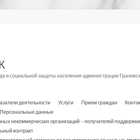
К
а и социальной защиты населения администрации Грачевск
азатели деятельности
Услуги
Прием граждан
Конта
Персональные данные
нных некоммерческих организаций – получателей поддержки
ьный контракт
трехсторонней комиссии по регулированию социально-трудо