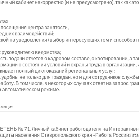
личный кабинет некорректно (и не предусмотрено), так как э
тах;
 посещения центра занятости;
едших взаимодействий;
ской на уведомления (выбор интересующих тем и способов 
к руководителю ведомства;
ть подачи отчетов о кадровом составе, о квотировании, а т
мации о состоянии условий и охраны труда в организации, и
ивает полный цикл оказаний региональных услуг;
удобны не только для граждан, но и для сотрудников службы
оту. В том числе, в некоторых случаях ответ на запрос гра
 в автоматическом режиме.
мация
№ 71. Личный кабинет работодателя на Интерактивном
ащиты населения Ставропольского края «Работа России» sta