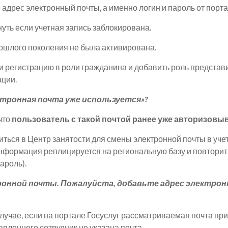
 адрес электронный почты, а именно логин и пароль от пор
уть если учетная запись заблокирована.
прошлого поколения не была активирована.
 регистрацию в роли гражданина и добавить роль представ
ции.
тронная почта уже используется»?
что
пользователь с такой почтой ранее уже авторизовы
ться в Центр занятости для смены электронной почты в уче
нформация реплицируется на региональную базу и повторить
ароль).
тронной почты. Пожалуйста, добавьте адрес электро
лучае, если на портале Госуслуг рассматриваемая почта пр
авленного сотрудник не указана почта.