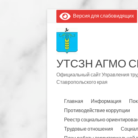
Перейти
Версия для слабовидящих
к
содержимому
УТСЗН АГМО С
Официальный сайт Управления труд
Ставропольского края
Главная
Информация
Пок
Противодействие коррупции
Реестр социально ориентирова
Трудовые отношения
Социал
План работы территориальной 