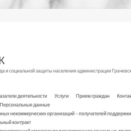
К
а и социальной защиты населения администрации Грачевск
азатели деятельности
Услуги
Прием граждан
Конта
Персональные данные
нных некоммерческих организаций – получателей поддержки
ьный контракт
трехсторонней комиссии по регулированию социально-трудо