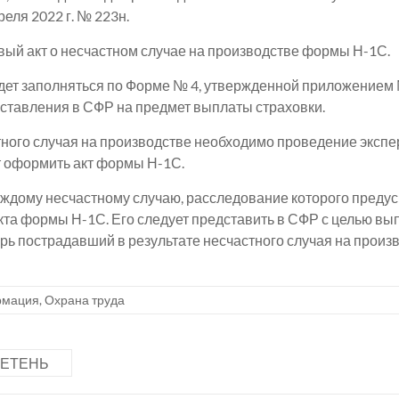
еля 2022 г. № 223н.
вый акт о несчастном случае на производстве формы Н-1С.
удет заполняться по Форме № 4, утвержденной приложением 
доставления в СФР на предмет выплаты страховки.
ного случая на производстве необходимо проведение экспер
т оформить акт формы Н-1С.
аждому несчастному случаю, расследование которого предус
та формы Н-1С. Его следует представить в СФР с целью вы
ь пострадавший в результате несчастного случая на произв
мация
,
Охрана труда
ЕТЕНЬ