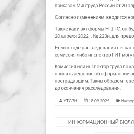
приказом Минтруда России от 20 апр
Согласно изменениям, вводится но
Также как и акт формы Н-1ЧС, он б
20 апреля 2022 г. № 223н, для пре
Если в ходе расследования несчаст
комиссия либо инспектор ГИТ могу
Комиссия или инспектор труда по к
принять решение об оформлении ак
пострадавшим. Таким образом тепер
до окончания расследования.
УТСЗН
18.09.2025
Инфор
←
ИНФОРМАЦИОННЫЙ БЮЛЛ