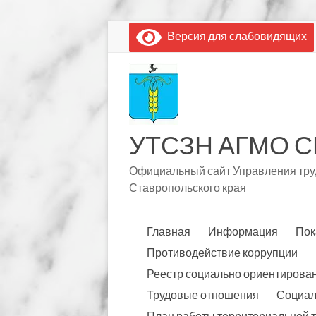
Перейти
Версия для слабовидящих
к
содержимому
УТСЗН АГМО С
Официальный сайт Управления труд
Ставропольского края
Главная
Информация
Пок
Противодействие коррупции
Реестр социально ориентирова
Трудовые отношения
Социал
План работы территориальной 