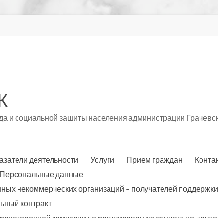
К
а и социальной защиты населения администрации Грачевск
азатели деятельности
Услуги
Прием граждан
Конта
Персональные данные
нных некоммерческих организаций – получателей поддержки
ьный контракт
трехсторонней комиссии по регулированию социально-трудо