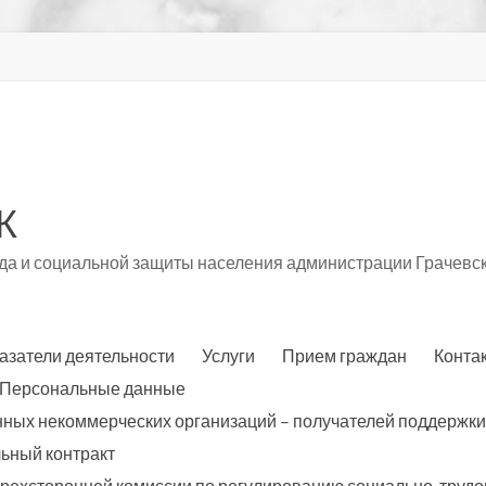
К
а и социальной защиты населения администрации Грачевск
азатели деятельности
Услуги
Прием граждан
Конта
Персональные данные
нных некоммерческих организаций – получателей поддержки
ьный контракт
трехсторонней комиссии по регулированию социально-трудо