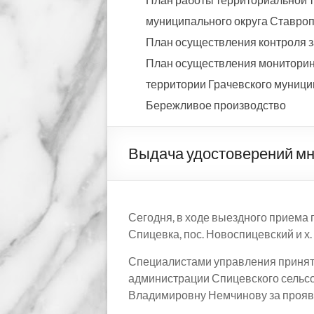
муниципального округа Ставропо
План осуществления контроля з
План осуществления мониторинг
территории Грачевского муницип
Бережливое производство
Выдача удостоверений м
Сегодня, в ходе выездного приема
Спицевка, пос. Новоспицевский и х.
Специалистами управления принято
администрации Спицевского сельсо
Владимировну Немчинову за прояв