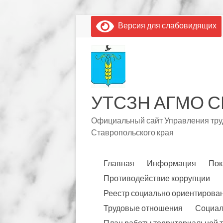
Перейти
Версия для слабовидящих
к
содержимому
УТСЗН АГМО С
Официальный сайт Управления труд
Ставропольского края
Главная
Информация
Пок
Противодействие коррупции
Реестр социально ориентирова
Трудовые отношения
Социал
План работы территориальной 