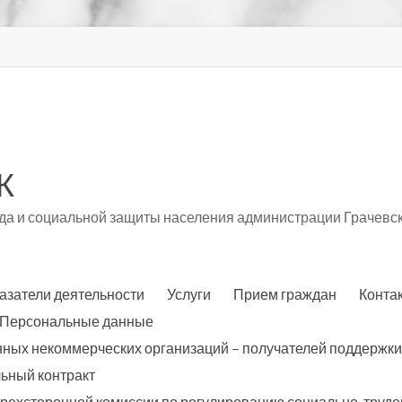
К
а и социальной защиты населения администрации Грачевск
азатели деятельности
Услуги
Прием граждан
Конта
Персональные данные
нных некоммерческих организаций – получателей поддержки
ьный контракт
трехсторонней комиссии по регулированию социально-трудо