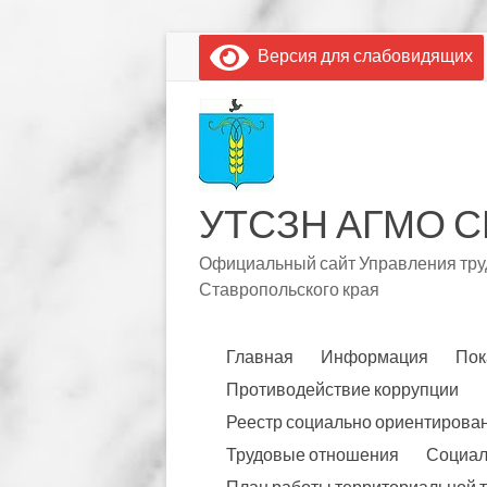
Перейти
Версия для слабовидящих
к
содержимому
УТСЗН АГМО С
Официальный сайт Управления труд
Ставропольского края
Главная
Информация
Пок
Противодействие коррупции
Реестр социально ориентирова
Трудовые отношения
Социал
План работы территориальной 