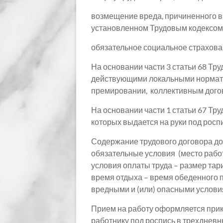
возмещение вреда, причиненного в 
установленном Трудовым кодексом
обязательное социальное страхова
На основании части 3 статьи 68 Тр
действующими локальными норматив
премировании, коллективным догово
На основании части 1 статьи 67 Тр
которых выдается на руки под роспи
Содержание трудового договора дол
обязательные условия (место работ
условия оплаты труда – размер тар
время отдыха – время обеденного п
вредными и (или) опасными условия
Прием на работу оформляется прик
работнику под роспись в трехдневн