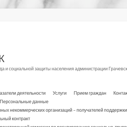
К
а и социальной защиты населения администрации Грачевск
азатели деятельности
Услуги
Прием граждан
Конта
Персональные данные
нных некоммерческих организаций – получателей поддержки
ьный контракт
трехсторонней комиссии по регулированию социально-трудо