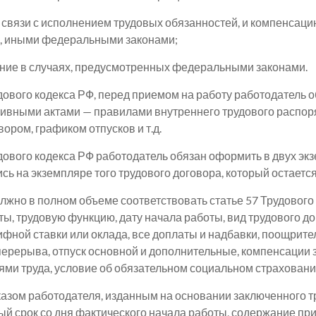
связи с исполнением трудовых обязанностей, и компенсаци
, иными федеральными законами;
ние в случаях, предусмотренных федеральными законами.
удового кодекса РФ, перед приемом на работу работодатель 
ными актами — правилами внутреннего трудового распоряд
ром, графиком отпусков и т.д.
удового кодекса РФ работодатель обязан оформить в двух экз
сь на экземпляре того трудового договора, который остается
жно в полном объеме соответствовать статье 57 Трудового
ы, трудовую функцию, дату начала работы, вид трудового д
ифной ставки или оклада, все доплаты и надбавки, поощрит
ерерыва, отпуск основной и дополнительные, компенсации з
ми труда, условие об обязательном социальном страховани
азом работодателя, изданным на основании заключенного т
ый срок со дня фактического начала работы, содержание пр