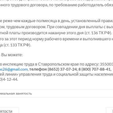
нного трудового договора, по требованию работодатель об
е реже чем каждые полмесяца в день, установленный прави
ом, трудовым договором. При совпадении дня выплаты с в
ой платы производится накануне этого дня (ст. 136 ТК РФ)
о за этот период норму рабочего времени и выполнившего 
(ст. 133 ТК РФ).
 Вы можете:
инспекцию труда в Ставропольском крае по адресу: 355003, 
ns26@gmail.com
,
телефон (8652) 37-07-24; 8 (800) 707-88-41,
ей линии» управления труда и социальной защиты населени
)4-12-44.
мальная занятость
ятости