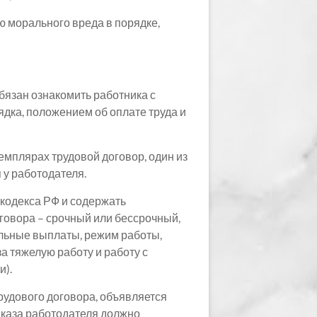
ю морального вреда в порядке,
обязан ознакомить работника с
ка, положением об оплате труда и
емплярах трудовой договор, один из
 у работодателя.
 кодекса РФ и содержать
оговора – срочный или бессрочный,
ельные выплаты, режим работы,
а тяжелую работу и работу с
и).
рудового договора, объявляется
иказа работодателя должно