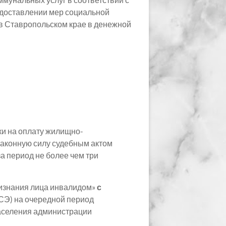
едоставлении мер социальной
в Ставропольском крае в денежной
ки на оплату жилищно-
законную силу судебным актом
а период не более чем три
ризнания лица инвалидом»
с
СЭ) на очередной период
населения администрации