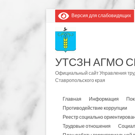
Перейти
Версия для слабовидящих
к
содержимому
УТСЗН АГМО С
Официальный сайт Управления труд
Ставропольского края
Главная
Информация
Пок
Противодействие коррупции
Реестр социально ориентирова
Трудовые отношения
Социал
План работы территориальной 