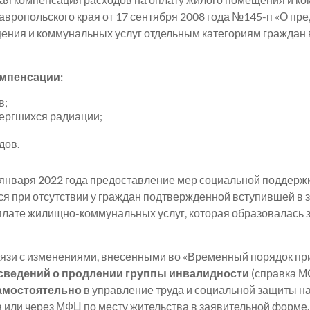
вропольского края от 17 сентября 2008 года №145-п «О пр
ения и коммунальных услуг отдельным категориям граждан 
омпенсации:
в;
вергшихся радиации;
дов.
1 января 2022 года предоставление мер социальной поддерж
я при отсутствии у граждан подтвержденной вступившей в 
лате жилищно-коммунальных услуг, которая образовалась з
вязи с изменениями, внесенными во «Временный порядок п
сведений о продлении группы инвалидности
(справка М
амостоятельно
в управление труда и социальной защиты 
 или через МФЦ по месту жительства в заявительной форме.