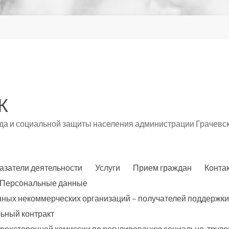
К
а и социальной защиты населения администрации Грачевск
азатели деятельности
Услуги
Прием граждан
Конта
Персональные данные
нных некоммерческих организаций – получателей поддержки
ьный контракт
трехсторонней комиссии по регулированию социально-трудо