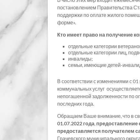
постановлением Правительства Ста
поддержки по оплате жилого помещ
форме».
Кто имеет право на получение к
отдельные категории ветерано
отдельные категории лиц, под
инвалиды;
семьи, имеющие детей-инвали
В соответствии с изменениями с 0
коммунальных услуг осуществляетс
непогашенной задолженности по оп
последних года.
Обращаем Ваше внимание, что в с
01.07.2022 года
,
предоставление 
предоставляется
получателем
с
Грачевского муниципального округа