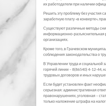
их работодатели при наличии офи
Решить эту проблему без участия
заработную плату «в конверте», пр
Существуют различные методы сниж
информационно-разъяснительная ра
организациях.
Кроме того, в Грачевском муницип
соблюдения законодательства о тр
В Управлении труда и социальной 
горячей линии – 8(86540) 4-12-44,
трудовых договоров и иных наруше
Если будет установлен факт неофи
серьезная: административная отве
правонарушениях, уголовная – ста
только наложение штрафа на налог