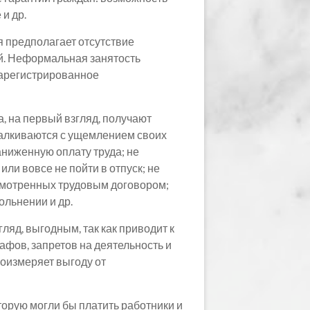
и др.
 предполагает отсутствие
й. Неформальная занятость
езарегистрированное
, на первый взгляд, получают
сталкиваются с ущемлением своих
аниженную оплату труда; не
ли вовсе не пойти в отпуск; не
усмотренных трудовым договором;
ольнении и др.
яд, выгодным, так как приводит к
афов, запретов на деятельность и
соизмеряет выгоду от
оторую могли бы платить работники и