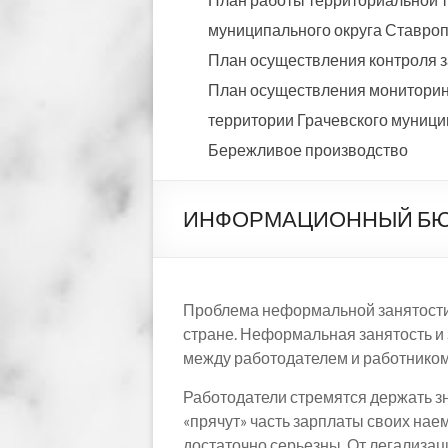
муниципального округа Ставропо
План осуществления контроля з
План осуществления мониторинг
территории Грачевского муницип
Бережливое производство
ИНФОРМАЦИОННЫЙ БЮЛЛ
Проблема неформальной занятости, 
стране. Неформальная занятость и 
между работодателем и работником
Работодатели стремятся держать зн
«прячут» часть зарплаты своих на
достаточно серьезны. От легализа