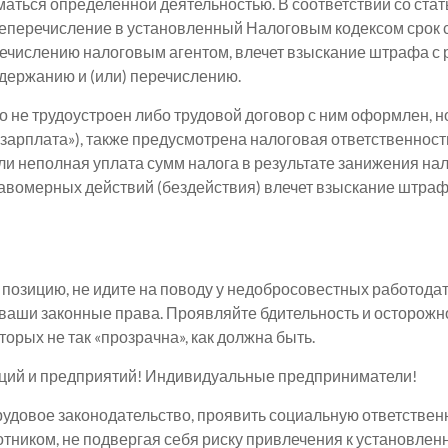
аться определенной деятельностью. В соответствии со стат
еперечисление в установленный Налоговым кодексом срок с
ечислению налоговым агентом, влечет взыскание штрафа с 
держанию и (или) перечислению.
 не трудоустроен либо трудовой договор с ним оформлен, н
зарплата»), также предусмотрена налоговая ответственность
ли неполная уплата сумм налога в результате занижения на
авомерных действий (бездействия) влечет взыскание штраф
позицию, не идите на поводу у недобросовестных работода
ваши законные права. Проявляйте бдительность и осторожно
орых не так «прозрачна», как должна быть.
ций и предприятий! Индивидуальные предприниматели!
удовое законодательство, проявить социальную ответственн
ником, не подвергая себя риску привлечения к установленн