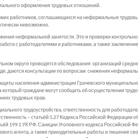
циального оформления трудовых отношений.
 самих работников, соглашающихся на неформальные трудов
актически невозможно.
ения неформальной занятости. Это и проверки контрольно
бота с работодателями и работниками, а также заключение
альном округе проводятся обследования организаций средне
уде, даются консультации по вопросам снижения неформальн
защиты населения администрации Грачевского муниципально
 на который граждане могут сообщить об осуществлении труд
ниях трудовых прав.
циального трудоустройства, ответственность для работодат
тственность – статьёй 5.27 Кодекса Российской Федерации 
тьёй 199.1 УК РФ. Санкции Уголовного кодекса Российской 
ового агента, а также принудительные работы и лишение с