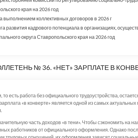
льского края на 2026 год
а выполнением коллективных договоров в 2026 г
а развития кадрового потенциала в организациях, осущест
ального округа Ставропольского края на 2026 год
ЕТЕНЬ № 36. «НЕТ» ЗАРПЛАТЕ В КОНВ
то есть работа без официального трудоустройства, остаетс
зарплата «в конверте» является одной из самых актуальных
.
ачительную часть доходов «в тени». Чтобы сэкономить на н
емных работников от официального оформления. Однако посл
ции трудовых отношений, их оформления зависят социальные