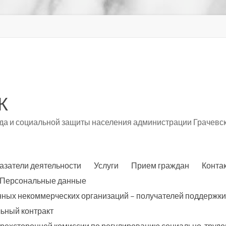
К
а и социальной защиты населения администрации Грачевск
азатели деятельности
Услуги
Прием граждан
Конта
Персональные данные
нных некоммерческих организаций – получателей поддержки
ьный контракт
трехсторонней комиссии по регулированию социально-трудо