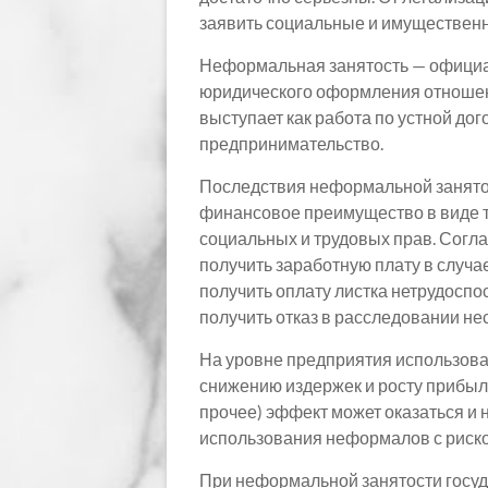
заявить социальные и имущественн
Неформальная занятость — официал
юридического оформления отношен
выступает как работа по устной до
предпринимательство.
Последствия неформальной занятос
финансовое преимущество в виде то
социальных и трудовых прав. Согла
получить заработную плату в случае
получить оплату листка нетрудосп
получить отказ в расследовании нес
На уровне предприятия использован
снижению издержек и росту прибыли
прочее) эффект может оказаться и 
использования неформалов с риск
При неформальной занятости государ